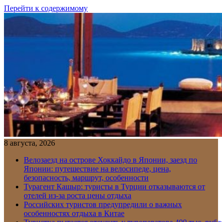
Перейти к содержимому
8 августа, 2026
Велозаезд на острове Хоккайдо в Японии, заезд по
Японии: путешествие на велосипеде, цена,
безопасность, маршрут, особенности
Турагент Кашыр: туристы в Турции отказываются от
отелей из-за роста цены отдыха
Российских туристов предупредили о важных
особенностях отдыха в Китае