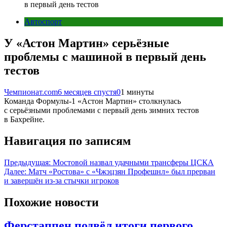
в первый день тестов
Автоспорт
У «Астон Мартин» серьёзные
проблемы с машиной в первый день
тестов
Чемпионат.com
6 месяцев спустя
0
1 минуты
Команда Формулы-1 «Астон Мартин» столкнулась
с серьёзными проблемами с первый день зимних тестов
в Бахрейне.
Навигация по записям
Предыдущая:
Мостовой назвал удачными трансферы ЦСКА
Далее:
Матч «Ростова» с «Чжэцзян Профешнл» был прерван
и завершён из-за стычки игроков
Похожие новости
Ферстаппен подвёл итоги первого