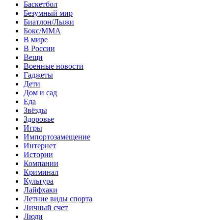
Баскетбол
Безумный мир
Биатлон/Лыжи
Бокс/MMA
В мире
В России
Вещи
Военные новости
Гаджеты
Дети
Дом и сад
Еда
Звёзды
Здоровье
Игры
Импортозамещение
Интернет
Истории
Компании
Криминал
Культура
Лайфхаки
Летние виды спорта
Личный счет
Люди