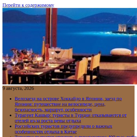
Перейти к содержимому
9 августа, 2026
Велозаезд на острове Хоккайдо в Японии, заезд по
Японии: путешествие на велосипеде, цена,
безопасность, маршрут, особенности
Турагент Кашыр: туристы в Турции отказываются от
отелей из-за роста цены отдыха
Российских туристов предупредили о важных
особенностях отдыха в Китае