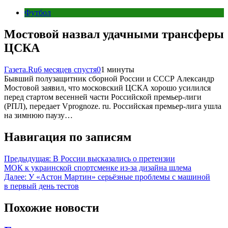
Футбол
Мостовой назвал удачными трансферы
ЦСКА
Газета.Ru
6 месяцев спустя
0
1 минуты
Бывший полузащитник сборной России и СССР Александр
Мостовой заявил, что московский ЦСКА хорошо усилился
перед стартом весенней части Российской премьер-лиги
(РПЛ), передает Vprognoze. ru. Российская премьер-лига ушла
на зимнюю паузу…
Навигация по записям
Предыдущая:
В России высказались о претензии
МОК к украинской спортсменке из-за дизайна шлема
Далее:
У «Астон Мартин» серьёзные проблемы с машиной
в первый день тестов
Похожие новости