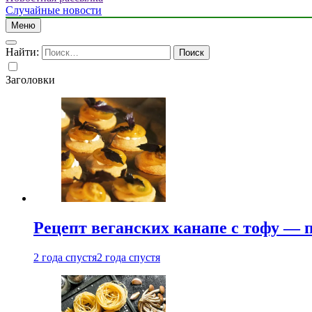
Случайные новости
Меню
Найти:
Заголовки
Рецепт веганских канапе с тофу — 
2 года спустя
2 года спустя