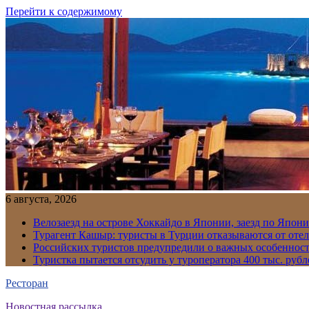
Перейти к содержимому
6 августа, 2026
Велозаезд на острове Хоккайдо в Японии, заезд по Япони
Турагент Кашыр: туристы в Турции отказываются от отел
Российских туристов предупредили о важных особенност
Туристка пытается отсудить у туроператора 400 тыс. рубл
Ресторан
Новостная рассылка