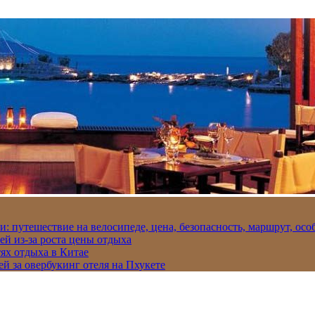
и: путешествие на велосипеде, цена, безопасность, маршрут, ос
ей из-за роста цены отдыха
ях отдыха в Китае
ей за овербукинг отеля на Пхукете