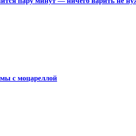
овится пару минут — ничего варить не н
рмы с моцареллой