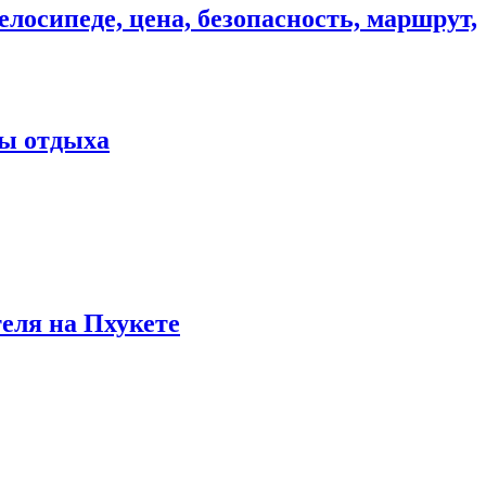
елосипеде, цена, безопасность, маршрут,
ны отдыха
теля на Пхукете