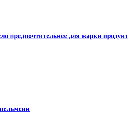
сло предпочтительнее для жарки продук
 пельмени