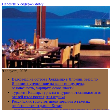
Перейти к содержимому
9 августа, 2026
Велозаезд на острове Хоккайдо в Японии, заезд по
Японии: путешествие на велосипеде, цена,
безопасность, маршрут, особенности
Турагент Кашыр: туристы в Турции отказываются от
отелей из-за роста цены отдыха
Российских туристов предупредили о важных
особенностях отдыха в Китае