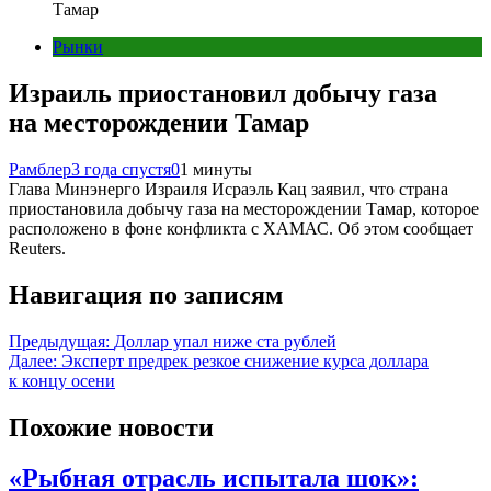
Тамар
Рынки
Израиль приостановил добычу газа
на месторождении Тамар
Рамблер
3 года спустя
0
1 минуты
Глава Минэнерго Израиля Исраэль Кац заявил, что страна
приостановила добычу газа на месторождении Тамар, которое
расположено в фоне конфликта с ХАМАС. Об этом сообщает
Reuters.
Навигация по записям
Предыдущая:
Доллар упал ниже ста рублей
Далее:
Эксперт предрек резкое снижение курса доллара
к концу осени
Похожие новости
«Рыбная отрасль испытала шок»: