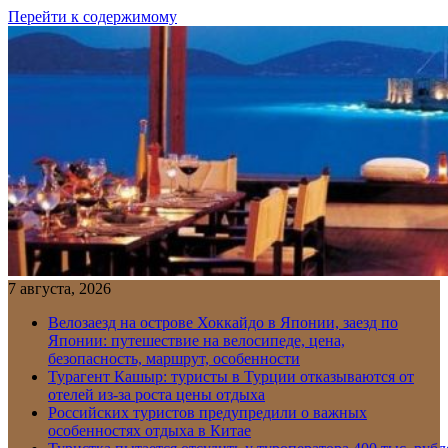
Перейти к содержимому
7 августа, 2026
Велозаезд на острове Хоккайдо в Японии, заезд по
Японии: путешествие на велосипеде, цена,
безопасность, маршрут, особенности
Турагент Кашыр: туристы в Турции отказываются от
отелей из-за роста цены отдыха
Российских туристов предупредили о важных
особенностях отдыха в Китае