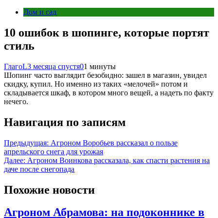
Дом и сад
10 ошибок в шопинге, которые портят
стиль
ГлагоL
3 месяца спустя
0
1 минуты
Шопинг часто выглядит безобидно: зашел в магазин, увидел
скидку, купил. Но именно из таких «мелочей» потом и
складывается шкаф, в котором много вещей, а надеть по факту
нечего.
Навигация по записям
Предыдущая:
Агроном Воробьев рассказал о пользе
апрельского снега для урожая
Далее:
Агроном Воинкова рассказала, как спасти растения на
даче после снегопада
Похожие новости
Агроном Абрамова: на подоконнике в