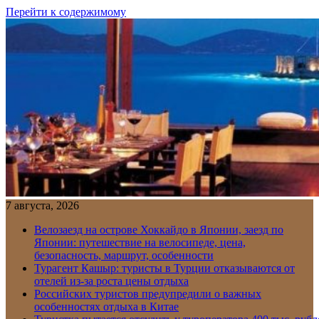
Перейти к содержимому
7 августа, 2026
Велозаезд на острове Хоккайдо в Японии, заезд по
Японии: путешествие на велосипеде, цена,
безопасность, маршрут, особенности
Турагент Кашыр: туристы в Турции отказываются от
отелей из-за роста цены отдыха
Российских туристов предупредили о важных
особенностях отдыха в Китае