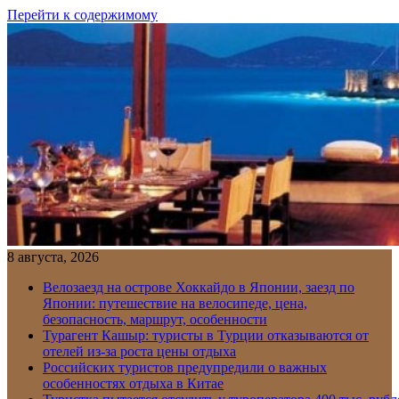
Перейти к содержимому
8 августа, 2026
Велозаезд на острове Хоккайдо в Японии, заезд по
Японии: путешествие на велосипеде, цена,
безопасность, маршрут, особенности
Турагент Кашыр: туристы в Турции отказываются от
отелей из-за роста цены отдыха
Российских туристов предупредили о важных
особенностях отдыха в Китае