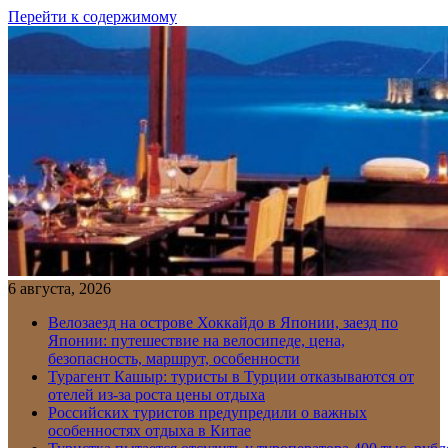
Перейти к содержимому
6 августа, 2026
Велозаезд на острове Хоккайдо в Японии, заезд по
Японии: путешествие на велосипеде, цена,
безопасность, маршрут, особенности
Турагент Кашыр: туристы в Турции отказываются от
отелей из-за роста цены отдыха
Российских туристов предупредили о важных
особенностях отдыха в Китае