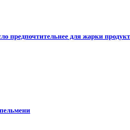
сло предпочтительнее для жарки продук
 пельмени