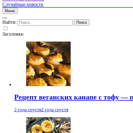
Случайные новости
Меню
Найти:
Заголовки
Рецепт веганских канапе с тофу — 
2 года спустя
2 года спустя