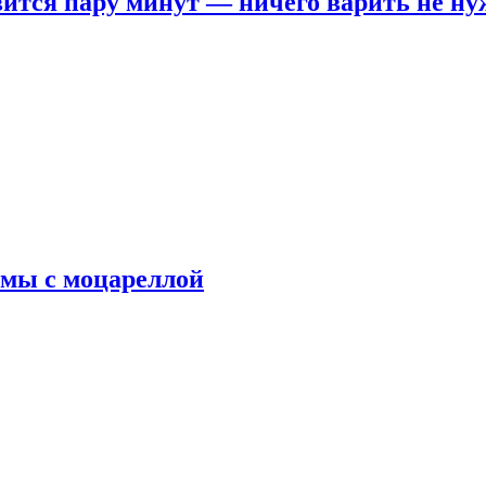
овится пару минут — ничего варить не н
рмы с моцареллой