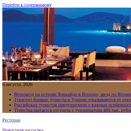
Перейти к содержимому
6 августа, 2026
Велозаезд на острове Хоккайдо в Японии, заезд по Япони
Турагент Кашыр: туристы в Турции отказываются от отел
Российских туристов предупредили о важных особенност
Туристка пытается отсудить у туроператора 400 тыс. рубл
Ресторан
Новостная рассылка