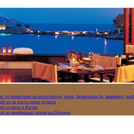
и: путешествие на велосипеде, цена, безопасность, маршрут, ос
ей из-за роста цены отдыха
ях отдыха в Китае
ей за овербукинг отеля на Пхукете