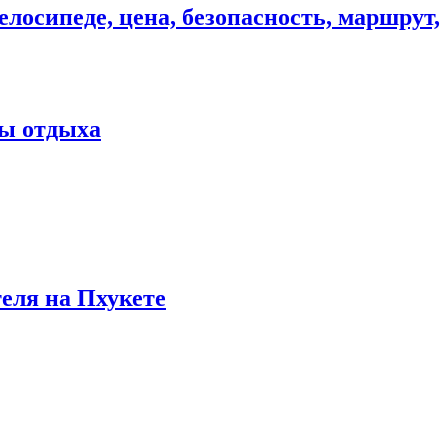
елосипеде, цена, безопасность, маршрут,
ны отдыха
теля на Пхукете