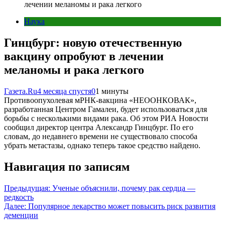
лечении меланомы и рака легкого
Наука
Гинцбург: новую отечественную
вакцину опробуют в лечении
меланомы и рака легкого
Газета.Ru
4 месяца спустя
0
1 минуты
Противоопухолевая мРНК-вакцина «НЕООНКОВАК»,
разработанная Центром Гамалеи, будет использоваться для
борьбы с несколькими видами рака. Об этом РИА Новости
сообщил директор центра Александр Гинцбург. По его
словам, до недавнего времени не существовало способа
убрать метастазы, однако теперь такое средство найдено.
Навигация по записям
Предыдущая:
Ученые объяснили, почему рак сердца —
редкость
Далее:
Популярное лекарство может повысить риск развития
деменции