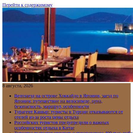
Перейти к содержимому
8 августа, 2026
Велозаезд на острове Хоккайдо в Японии, заезд по
Японии: путешествие на велосипеде, цена,
безопасность, маршрут, особенности
Турагент Кашыр: туристы в Турции отказываются от
отелей из-за роста цены отдыха
Российских туристов предупредили о важных
особенностях отдыха в Китае