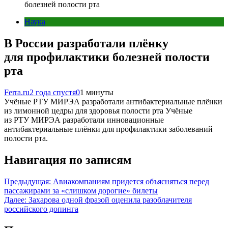
болезней полости рта
Наука
В России разработали плёнку
для профилактики болезней полости
рта
Ferra.ru
2 года спустя
0
1 минуты
Учёные РТУ МИРЭА разработали антибактериальные плёнки
из лимонной цедры для здоровья полости рта Учёные
из РТУ МИРЭА разработали инновационные
антибактериальные плёнки для профилактики заболеваний
полости рта.
Навигация по записям
Предыдущая:
Авиакомпаниям придется объясняться перед
пассажирами за «слишком дорогие» билеты
Далее:
Захарова одной фразой оценила разоблачителя
российского допинга