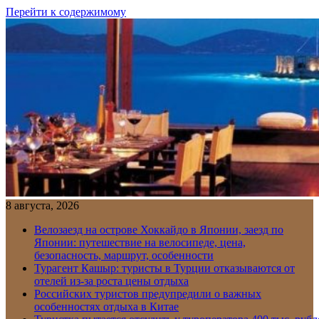
Перейти к содержимому
8 августа, 2026
Велозаезд на острове Хоккайдо в Японии, заезд по
Японии: путешествие на велосипеде, цена,
безопасность, маршрут, особенности
Турагент Кашыр: туристы в Турции отказываются от
отелей из-за роста цены отдыха
Российских туристов предупредили о важных
особенностях отдыха в Китае