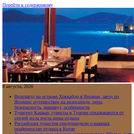
Перейти к содержимому
8 августа, 2026
Велозаезд на острове Хоккайдо в Японии, заезд по
Японии: путешествие на велосипеде, цена,
безопасность, маршрут, особенности
Турагент Кашыр: туристы в Турции отказываются от
отелей из-за роста цены отдыха
Российских туристов предупредили о важных
особенностях отдыха в Китае