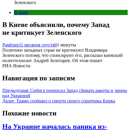
Зеленского
В мире
В Киеве объяснили, почему Запад
не критикует Зеленского
Рамблер
11 месяцев спустя
0
1 минуты
Политики западных стран не критикуют Владимира
Зеленского потому, что спонсируют его, рассказал киевский
политтехнолог Андрей Золотарев. Об этом пишет
РИА Новости.
Навигация по записям
Предыдущая:
Сибига попросил Запад сбивать ракеты и дроны
над Украиной
Далее:
Трамп сообщил о смерти своего соратника Кирка
Похожие новости
На Украине началась паника из-