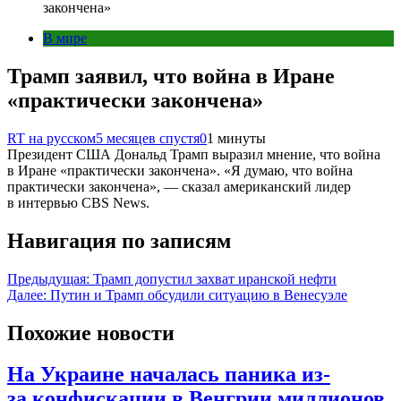
закончена»
В мире
Трамп заявил, что война в Иране
«практически закончена»
RT на русском
5 месяцев спустя
0
1 минуты
Президент США Дональд Трамп выразил мнение, что война
в Иране «практически закончена». «Я думаю, что война
практически закончена», — сказал американский лидер
в интервью CBS News.
Навигация по записям
Предыдущая:
Трамп допустил захват иранской нефти
Далее:
Путин и Трамп обсудили ситуацию в Венесуэле
Похожие новости
На Украине началась паника из-
за конфискации в Венгрии миллионов