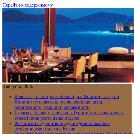
Перейти к содержимому
8 августа, 2026
Велозаезд на острове Хоккайдо в Японии, заезд по
Японии: путешествие на велосипеде, цена,
безопасность, маршрут, особенности
Турагент Кашыр: туристы в Турции отказываются от
отелей из-за роста цены отдыха
Российских туристов предупредили о важных
особенностях отдыха в Китае