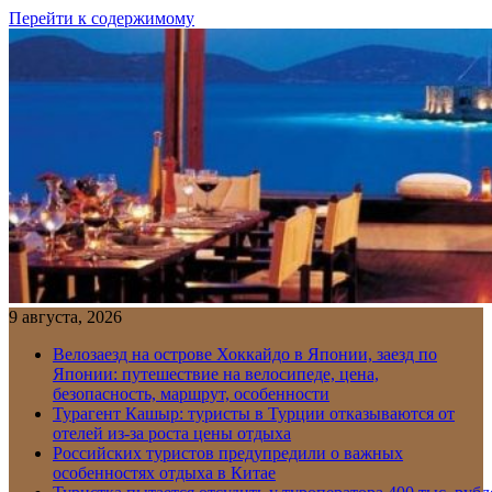
Перейти к содержимому
9 августа, 2026
Велозаезд на острове Хоккайдо в Японии, заезд по
Японии: путешествие на велосипеде, цена,
безопасность, маршрут, особенности
Турагент Кашыр: туристы в Турции отказываются от
отелей из-за роста цены отдыха
Российских туристов предупредили о важных
особенностях отдыха в Китае