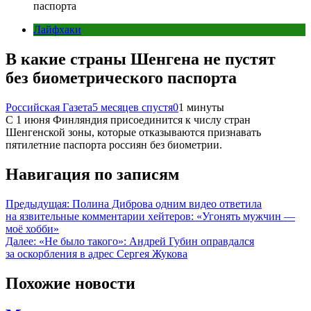
паспорта
Лайфхаки
В какие страны Шенгена не пустят
без биометрического паспорта
Российская Газета
5 месяцев спустя
0
1 минуты
С 1 июня Финляндия присоединится к числу стран
Шенгенской зоны, которые отказываются признавать
пятилетние паспорта россиян без биометрии.
Навигация по записям
Предыдущая:
Полина Диброва одним видео ответила
на язвительные комментарии хейтеров: «Угонять мужчин —
моё хобби»
Далее:
«Не было такого»: Андрей Губин оправдался
за оскорбления в адрес Сергея Жукова
Похожие новости