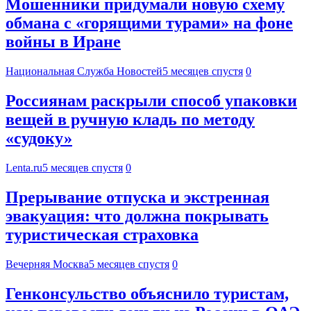
Мошенники придумали новую схему
обмана с «горящими турами» на фоне
войны в Иране
Национальная Служба Новостей
5 месяцев спустя
0
Россиянам раскрыли способ упаковки
вещей в ручную кладь по методу
«судоку»
Lenta.ru
5 месяцев спустя
0
Прерывание отпуска и экстренная
эвакуация: что должна покрывать
туристическая страховка
Вечерняя Москва
5 месяцев спустя
0
Генконсульство объяснило туристам,