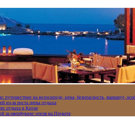
и: путешествие на велосипеде, цена, безопасность, маршрут, ос
ей из-за роста цены отдыха
ях отдыха в Китае
ей за овербукинг отеля на Пхукете