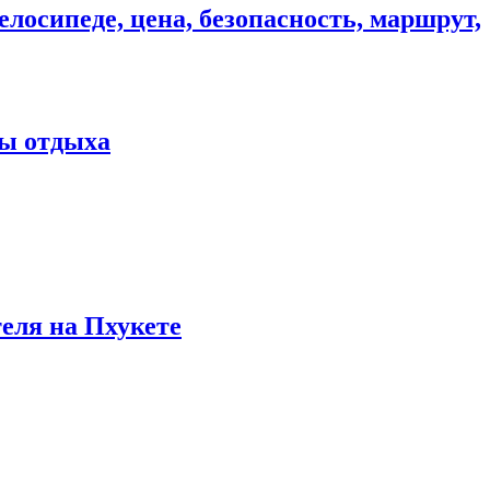
елосипеде, цена, безопасность, маршрут,
ны отдыха
теля на Пхукете