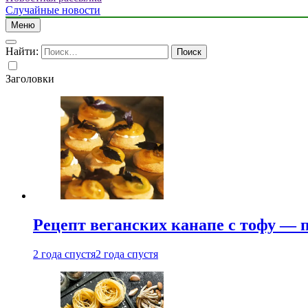
Случайные новости
Меню
Найти:
Заголовки
Рецепт веганских канапе с тофу — 
2 года спустя
2 года спустя