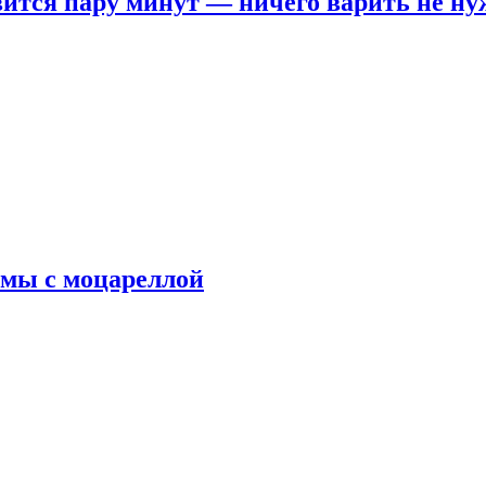
овится пару минут — ничего варить не н
рмы с моцареллой