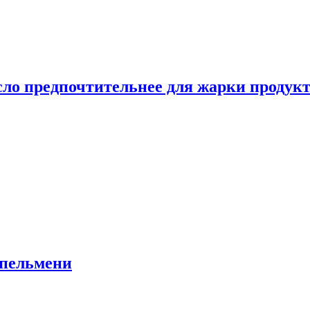
сло предпочтительнее для жарки продук
 пельмени