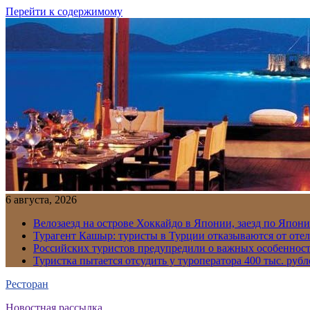
Перейти к содержимому
6 августа, 2026
Велозаезд на острове Хоккайдо в Японии, заезд по Япони
Турагент Кашыр: туристы в Турции отказываются от отел
Российских туристов предупредили о важных особенност
Туристка пытается отсудить у туроператора 400 тыс. рубл
Ресторан
Новостная рассылка