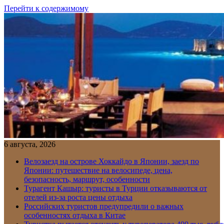
Перейти к содержимому
6 августа, 2026
Велозаезд на острове Хоккайдо в Японии, заезд по
Японии: путешествие на велосипеде, цена,
безопасность, маршрут, особенности
Турагент Кашыр: туристы в Турции отказываются от
отелей из-за роста цены отдыха
Российских туристов предупредили о важных
особенностях отдыха в Китае