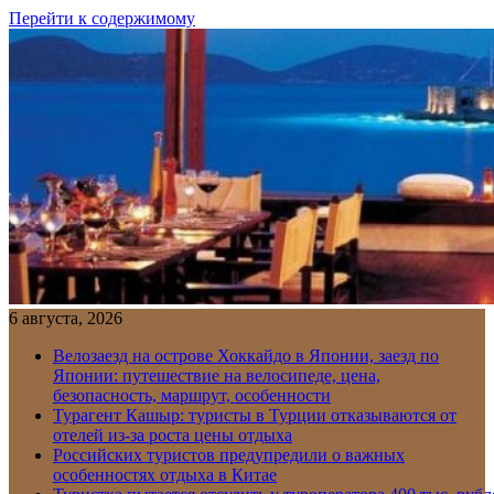
Перейти к содержимому
6 августа, 2026
Велозаезд на острове Хоккайдо в Японии, заезд по
Японии: путешествие на велосипеде, цена,
безопасность, маршрут, особенности
Турагент Кашыр: туристы в Турции отказываются от
отелей из-за роста цены отдыха
Российских туристов предупредили о важных
особенностях отдыха в Китае