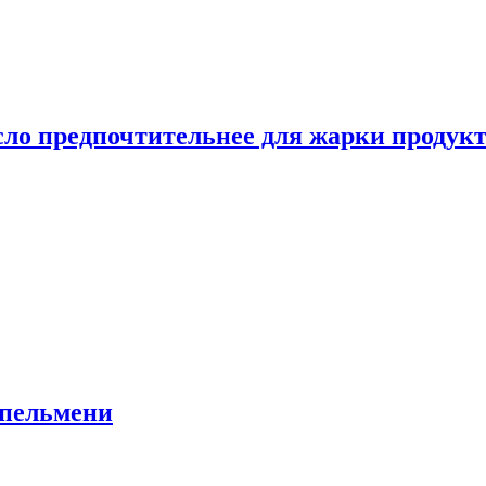
сло предпочтительнее для жарки продук
 пельмени