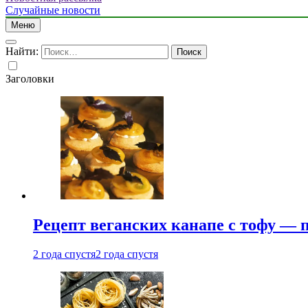
Случайные новости
Меню
Найти:
Заголовки
Рецепт веганских канапе с тофу — 
2 года спустя
2 года спустя