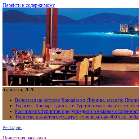
Перейти к содержимому
6 августа, 2026
Велозаезд на острове Хоккайдо в Японии, заезд по Япони
Турагент Кашыр: туристы в Турции отказываются от отел
Российских туристов предупредили о важных особенност
Туристка пытается отсудить у туроператора 400 тыс. рубл
Ресторан
Новостная рассылка