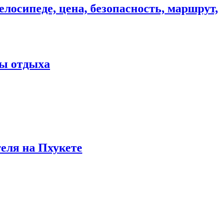
елосипеде, цена, безопасность, маршрут,
ны отдыха
теля на Пхукете