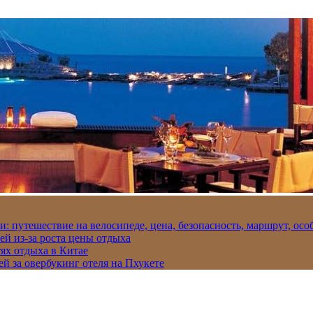
и: путешествие на велосипеде, цена, безопасность, маршрут, ос
ей из-за роста цены отдыха
ях отдыха в Китае
ей за овербукинг отеля на Пхукете