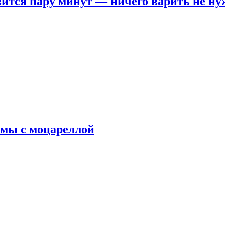
овится пару минут — ничего варить не н
рмы с моцареллой