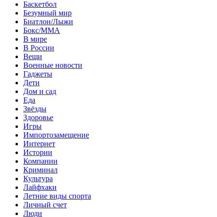
Баскетбол
Безумный мир
Биатлон/Лыжи
Бокс/MMA
В мире
В России
Вещи
Военные новости
Гаджеты
Дети
Дом и сад
Еда
Звёзды
Здоровье
Игры
Импортозамещение
Интернет
Истории
Компании
Криминал
Культура
Лайфхаки
Летние виды спорта
Личный счет
Люди