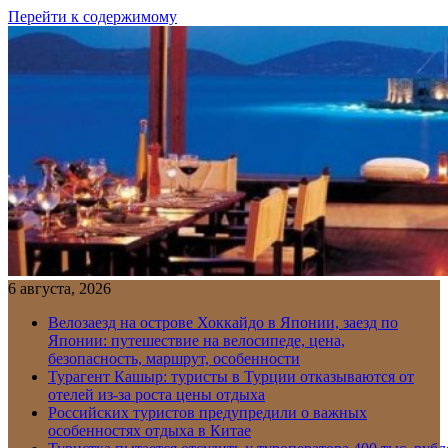
Перейти к содержимому
6 августа, 2026
Велозаезд на острове Хоккайдо в Японии, заезд по
Японии: путешествие на велосипеде, цена,
безопасность, маршрут, особенности
Турагент Кашыр: туристы в Турции отказываются от
отелей из-за роста цены отдыха
Российских туристов предупредили о важных
особенностях отдыха в Китае