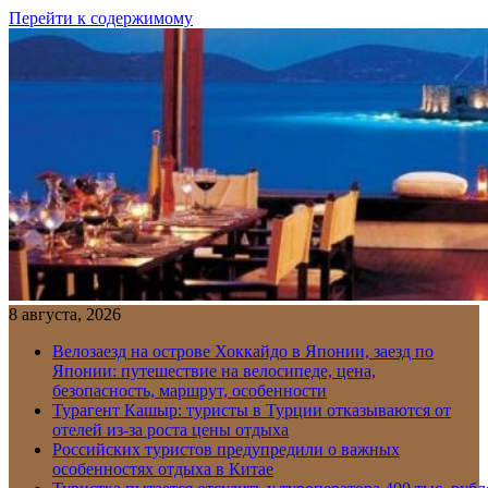
Перейти к содержимому
8 августа, 2026
Велозаезд на острове Хоккайдо в Японии, заезд по
Японии: путешествие на велосипеде, цена,
безопасность, маршрут, особенности
Турагент Кашыр: туристы в Турции отказываются от
отелей из-за роста цены отдыха
Российских туристов предупредили о важных
особенностях отдыха в Китае