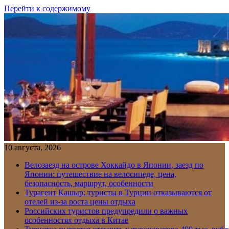
Перейти к содержимому
10 августа, 2026
Велозаезд на острове Хоккайдо в Японии, заезд по
Японии: путешествие на велосипеде, цена,
безопасность, маршрут, особенности
Турагент Кашыр: туристы в Турции отказываются от
отелей из-за роста цены отдыха
Российских туристов предупредили о важных
особенностях отдыха в Китае