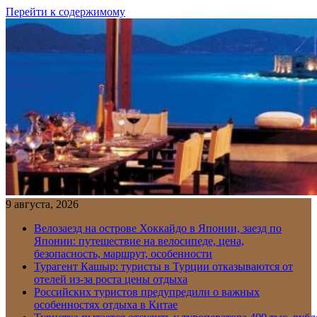
Перейти к содержимому
9 августа, 2026
Велозаезд на острове Хоккайдо в Японии, заезд по
Японии: путешествие на велосипеде, цена,
безопасность, маршрут, особенности
Турагент Кашыр: туристы в Турции отказываются от
отелей из-за роста цены отдыха
Российских туристов предупредили о важных
особенностях отдыха в Китае