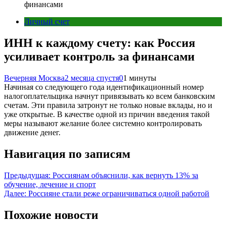
финансами
Личный счет
ИНН к каждому счету: как Россия
усиливает контроль за финансами
Вечерняя Москва
2 месяца спустя
0
1 минуты
Начиная со следующего года идентификационный номер
налогоплательщика начнут привязывать ко всем банковским
счетам. Эти правила затронут не только новые вклады, но и
уже открытые. В качестве одной из причин введения такой
меры называют желание более системно контролировать
движение денег.
Навигация по записям
Предыдущая:
Россиянам объяснили, как вернуть 13% за
обучение, лечение и спорт
Далее:
Россияне стали реже ограничиваться одной работой
Похожие новости