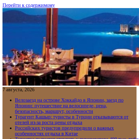
Перейти к содержимому
7 августа, 2026
Велозаезд на острове Хоккайдо в Японии, заезд по
Японии: путешествие на велосипеде, цена,
безопасность, маршрут, особенности
Турагент Кашыр: туристы в Турции отказываются от
отелей из-за роста цены отдыха
Российских туристов предупредили о важных
особенностях отдыха в Китае