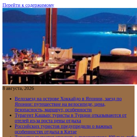
Перейти к содержимому
8 августа, 2026
Велозаезд на острове Хоккайдо в Японии, заезд по
Японии: путешествие на велосипеде, цена,
безопасность, маршрут, особенности
Турагент Кашыр: туристы в Турции отказываются от
отелей из-за роста цены отдыха
Российских туристов предупредили о важных
особенностях отдыха в Китае