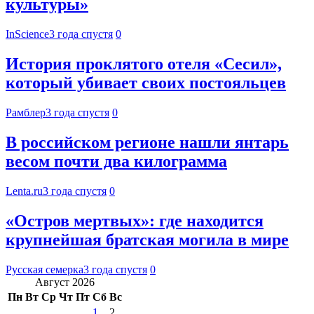
культуры»
InScience
3 года спустя
0
История проклятого отеля «Сесил»,
который убивает своих постояльцев
Рамблер
3 года спустя
0
В российском регионе нашли янтарь
весом почти два килограмма
Lenta.ru
3 года спустя
0
«Остров мертвых»: где находится
крупнейшая братская могила в мире
Русская семерка
3 года спустя
0
Август 2026
Пн
Вт
Ср
Чт
Пт
Сб
Вс
1
2