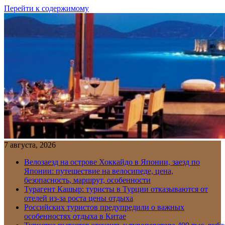
Перейти к содержимому
7 августа, 2026
Велозаезд на острове Хоккайдо в Японии, заезд по
Японии: путешествие на велосипеде, цена,
безопасность, маршрут, особенности
Турагент Кашыр: туристы в Турции отказываются от
отелей из-за роста цены отдыха
Российских туристов предупредили о важных
особенностях отдыха в Китае