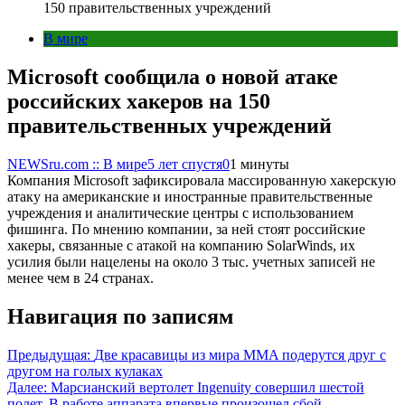
150 правительственных учреждений
В мире
Microsoft сообщила о новой атаке
российских хакеров на 150
правительственных учреждений
NEWSru.com :: В мире
5 лет спустя
0
1 минуты
Компания Microsoft зафиксировала массированную хакерскую
атаку на американские и иностранные правительственные
учреждения и аналитические центры с использованием
фишинга. По мнению компании, за ней стоят российские
хакеры, связанные с атакой на компанию SolarWinds, их
усилия были нацелены на около 3 тыс. учетных записей не
менее чем в 24 странах.
Навигация по записям
Предыдущая:
Две красавицы из мира MMA подерутся друг с
другом на голых кулаках
Далее:
Марсианский вертолет Ingenuity совершил шестой
полет. В работе аппарата впервые произошел сбой