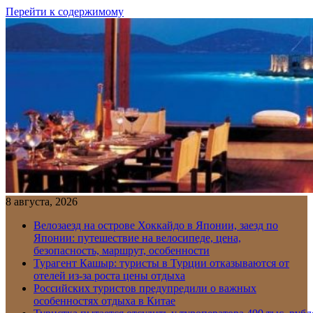
Перейти к содержимому
8 августа, 2026
Велозаезд на острове Хоккайдо в Японии, заезд по
Японии: путешествие на велосипеде, цена,
безопасность, маршрут, особенности
Турагент Кашыр: туристы в Турции отказываются от
отелей из-за роста цены отдыха
Российских туристов предупредили о важных
особенностях отдыха в Китае