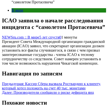
“самолетом Протасевича”
В мире
ICAO заявила о начале расследования
инцидента с “самолетом Протасевича”
NEWSru.com :: В мире
5 лет спустя
0
1 минуты
Президент Совета Международной организации гражданской
авиации (ICAO) заявил, что секретариат организации должен
установить все факты случившегося, в связи с чем призвал
заинтересованные государства - члены ICAO к тесному
сотрудничеству со следствием. Совет намерен установить в
том числе возможность нарушения Чикагской конвенции.
Навигация по записям
Предыдущая:
Кассир Сбера вызвала Росгвардию к клиенту,
который хотел положить на счет 40 тыс. монетами
Далее:
Производители сообщили о риске дефицита яиц
Похожие новости