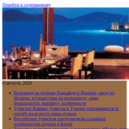
Перейти к содержимому
8 августа, 2026
Велозаезд на острове Хоккайдо в Японии, заезд по
Японии: путешествие на велосипеде, цена,
безопасность, маршрут, особенности
Турагент Кашыр: туристы в Турции отказываются от
отелей из-за роста цены отдыха
Российских туристов предупредили о важных
особенностях отдыха в Китае