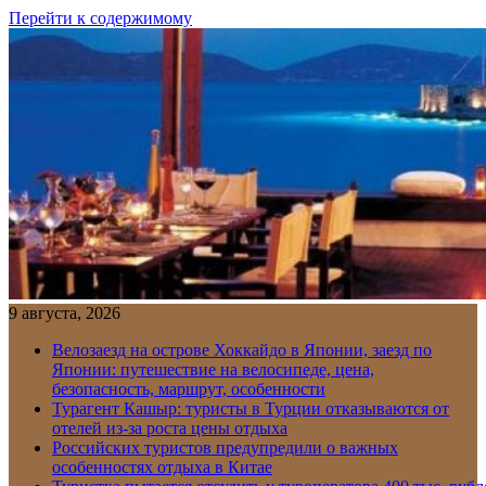
Перейти к содержимому
9 августа, 2026
Велозаезд на острове Хоккайдо в Японии, заезд по
Японии: путешествие на велосипеде, цена,
безопасность, маршрут, особенности
Турагент Кашыр: туристы в Турции отказываются от
отелей из-за роста цены отдыха
Российских туристов предупредили о важных
особенностях отдыха в Китае