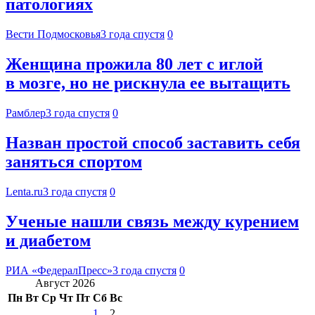
патологиях
Вести Подмосковья
3 года спустя
0
Женщина прожила 80 лет с иглой
в мозге, но не рискнула ее вытащить
Рамблер
3 года спустя
0
Назван простой способ заставить себя
заняться спортом
Lenta.ru
3 года спустя
0
Ученые нашли связь между курением
и диабетом
РИА «ФедералПресс»
3 года спустя
0
Август 2026
Пн
Вт
Ср
Чт
Пт
Сб
Вс
1
2