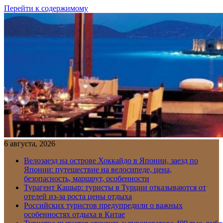
Перейти к содержимому
6 августа, 2026
Велозаезд на острове Хоккайдо в Японии, заезд по
Японии: путешествие на велосипеде, цена,
безопасность, маршрут, особенности
Турагент Кашыр: туристы в Турции отказываются от
отелей из-за роста цены отдыха
Российских туристов предупредили о важных
особенностях отдыха в Китае