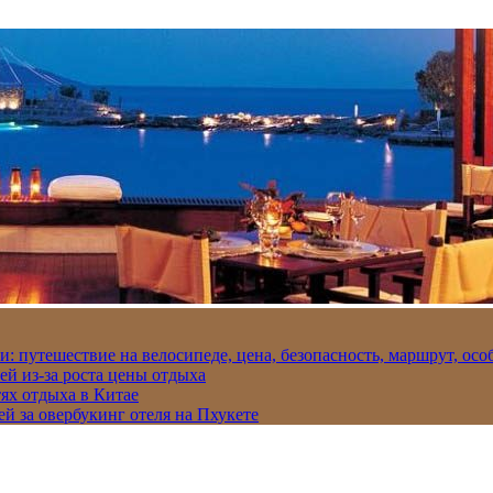
и: путешествие на велосипеде, цена, безопасность, маршрут, ос
ей из-за роста цены отдыха
ях отдыха в Китае
ей за овербукинг отеля на Пхукете