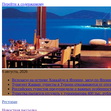
Перейти к содержимому
6 августа, 2026
Велозаезд на острове Хоккайдо в Японии, заезд по Япони
Турагент Кашыр: туристы в Турции отказываются от отел
Российских туристов предупредили о важных особенност
Туристка пытается отсудить у туроператора 400 тыс. рубл
Ресторан
Новостная рассылка