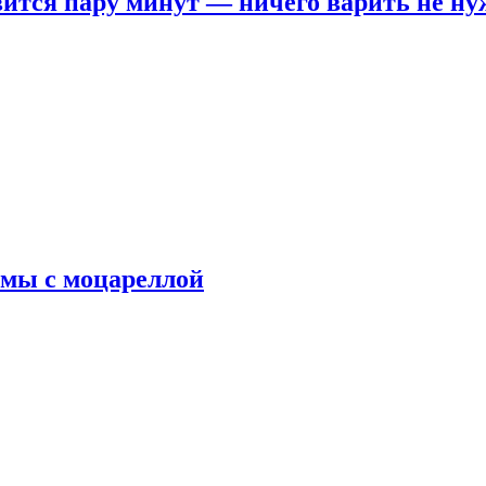
овится пару минут — ничего варить не н
рмы с моцареллой