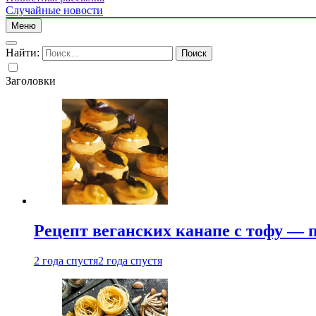
Случайные новости
Меню
Найти:
Заголовки
Рецепт веганских канапе с тофу — 
2 года спустя
2 года спустя