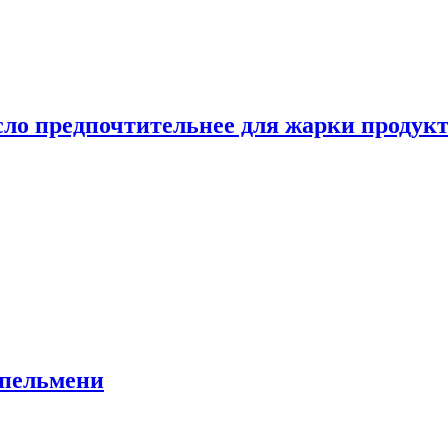
сло предпочтительнее для жарки продук
 пельмени