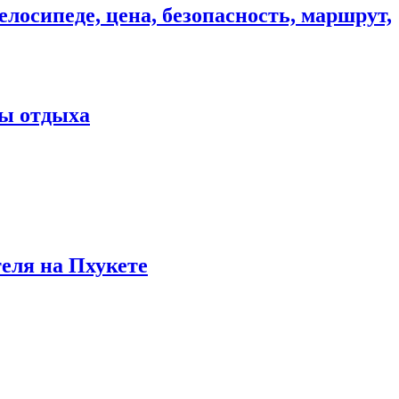
елосипеде, цена, безопасность, маршрут,
ны отдыха
теля на Пхукете