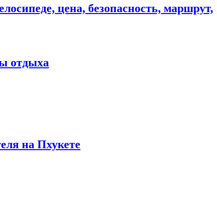
елосипеде, цена, безопасность, маршрут,
ны отдыха
теля на Пхукете