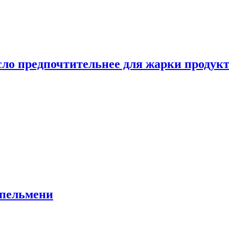
сло предпочтительнее для жарки продук
 пельмени