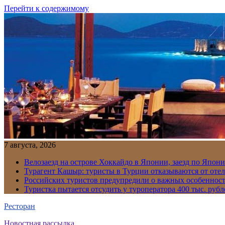
Перейти к содержимому
7 августа, 2026
Велозаезд на острове Хоккайдо в Японии, заезд по Япони
Турагент Кашыр: туристы в Турции отказываются от отел
Российских туристов предупредили о важных особенност
Туристка пытается отсудить у туроператора 400 тыс. рубл
Ресторан
Новостная рассылка