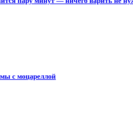
овится пару минут — ничего варить не н
рмы с моцареллой