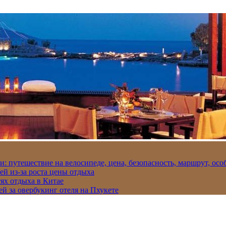
и: путешествие на велосипеде, цена, безопасность, маршрут, ос
ей из-за роста цены отдыха
ях отдыха в Китае
ей за овербукинг отеля на Пхукете