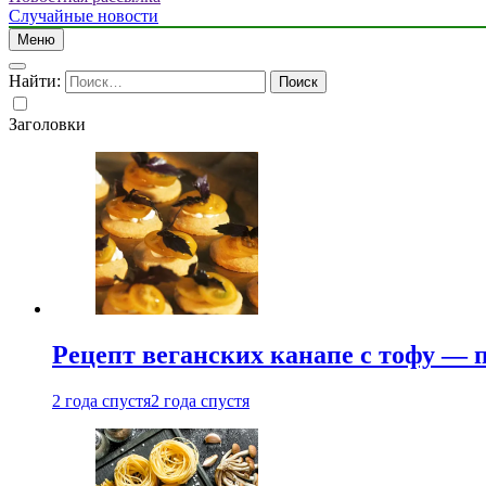
Случайные новости
Меню
Найти:
Заголовки
Рецепт веганских канапе с тофу — 
2 года спустя
2 года спустя