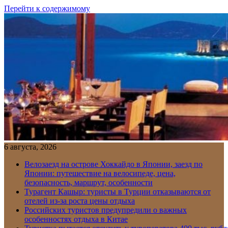
Перейти к содержимому
6 августа, 2026
Велозаезд на острове Хоккайдо в Японии, заезд по
Японии: путешествие на велосипеде, цена,
безопасность, маршрут, особенности
Турагент Кашыр: туристы в Турции отказываются от
отелей из-за роста цены отдыха
Российских туристов предупредили о важных
особенностях отдыха в Китае