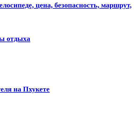
елосипеде, цена, безопасность, маршрут,
ны отдыха
теля на Пхукете