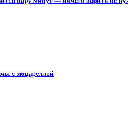
овится пару минут — ничего варить не н
рмы с моцареллой