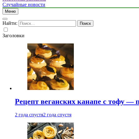
Случайные новости
Меню
Найти:
Заголовки
Рецепт веганских канапе с тофу — 
2 года спустя
2 года спустя