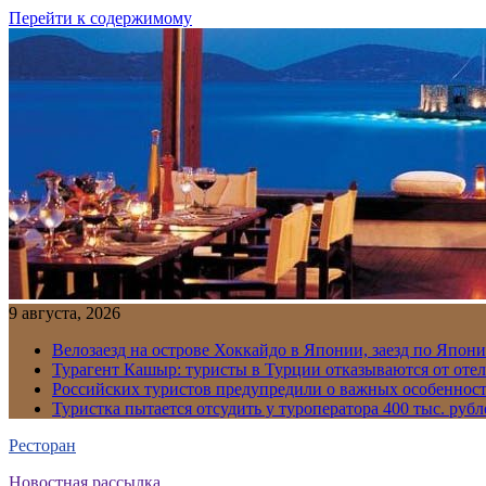
Перейти к содержимому
9 августа, 2026
Велозаезд на острове Хоккайдо в Японии, заезд по Япони
Турагент Кашыр: туристы в Турции отказываются от отел
Российских туристов предупредили о важных особенност
Туристка пытается отсудить у туроператора 400 тыс. рубл
Ресторан
Новостная рассылка