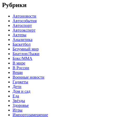
Рубрики
Автоновости
Автособытия
Автоспорт
Автоэксперт
Актеры
Аналитика
Баскетбол
Безумный мир
Биатлон/Лыжи
Бокс/MMA
В мире
В России
Вещи
Военные новости
Гаджеты
Дети
Дом и сад
Еда
Звёзды
Здоровье
Игры
Импортозамещение