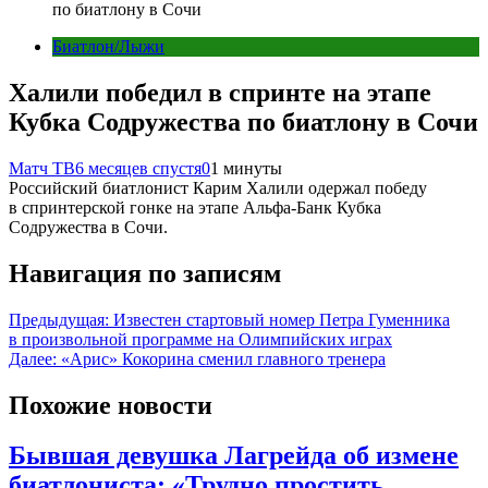
по биатлону в Сочи
Биатлон/Лыжи
Халили победил в спринте на этапе
Кубка Содружества по биатлону в Сочи
Матч ТВ
6 месяцев спустя
0
1 минуты
Российский биатлонист Карим Халили одержал победу
в спринтерской гонке на этапе Альфа‑Банк Кубка
Содружества в Сочи.
Навигация по записям
Предыдущая:
Известен стартовый номер Петра Гуменника
в произвольной программе на Олимпийских играх
Далее:
«Арис» Кокорина сменил главного тренера
Похожие новости
Бывшая девушка Лагрейда об измене
биатлониста: «Трудно простить