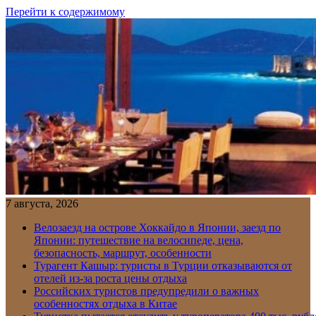
Перейти к содержимому
7 августа, 2026
Велозаезд на острове Хоккайдо в Японии, заезд по
Японии: путешествие на велосипеде, цена,
безопасность, маршрут, особенности
Турагент Кашыр: туристы в Турции отказываются от
отелей из-за роста цены отдыха
Российских туристов предупредили о важных
особенностях отдыха в Китае