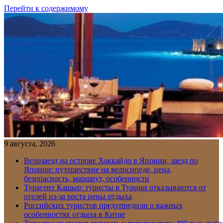
Перейти к содержимому
9 августа, 2026
Велозаезд на острове Хоккайдо в Японии, заезд по
Японии: путешествие на велосипеде, цена,
безопасность, маршрут, особенности
Турагент Кашыр: туристы в Турции отказываются от
отелей из-за роста цены отдыха
Российских туристов предупредили о важных
особенностях отдыха в Китае