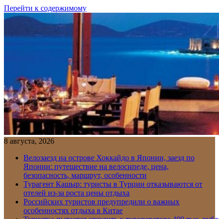
Перейти к содержимому
8 августа, 2026
Велозаезд на острове Хоккайдо в Японии, заезд по
Японии: путешествие на велосипеде, цена,
безопасность, маршрут, особенности
Турагент Кашыр: туристы в Турции отказываются от
отелей из-за роста цены отдыха
Российских туристов предупредили о важных
особенностях отдыха в Китае