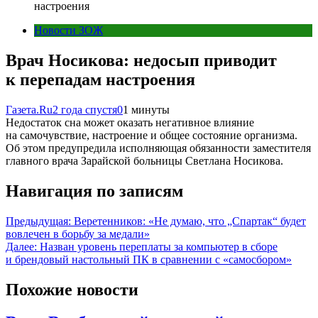
настроения
Новости ЗОЖ
Врач Носикова: недосып приводит
к перепадам настроения
Газета.Ru
2 года спустя
0
1 минуты
Недостаток сна может оказать негативное влияние
на самочувствие, настроение и общее состояние организма.
Об этом предупредила исполняющая обязанности заместителя
главного врача Зарайской больницы Светлана Носикова.
Навигация по записям
Предыдущая:
Веретенников: «Не думаю, что „Спартак“ будет
вовлечен в борьбу за медали»
Далее:
Назван уровень переплаты за компьютер в сборе
и брендовый настольный ПК в сравнении с «самосбором»
Похожие новости