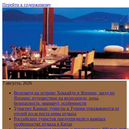
Перейти к содержимому
7 августа, 2026
Велозаезд на острове Хоккайдо в Японии, заезд по
Японии: путешествие на велосипеде, цена,
безопасность, маршрут, особенности
Турагент Кашыр: туристы в Турции отказываются от
отелей из-за роста цены отдыха
Российских туристов предупредили о важных
особенностях отдыха в Китае