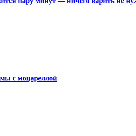
овится пару минут — ничего варить не н
рмы с моцареллой