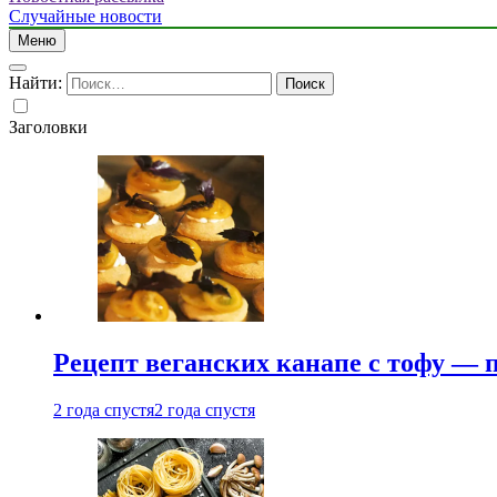
Случайные новости
Меню
Найти:
Заголовки
Рецепт веганских канапе с тофу — 
2 года спустя
2 года спустя