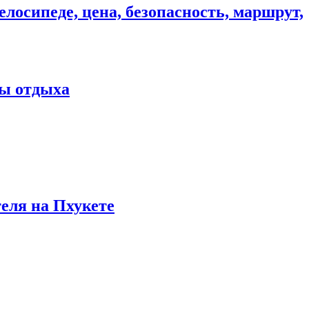
елосипеде, цена, безопасность, маршрут,
ны отдыха
теля на Пхукете