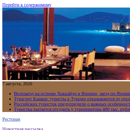
Перейти к содержимому
7 августа, 2026
Велозаезд на острове Хоккайдо в Японии, заезд по Япони
Турагент Кашыр: туристы в Турции отказываются от отел
Российских туристов предупредили о важных особенност
Туристка пытается отсудить у туроператора 400 тыс. рубл
Ресторан
Новостная рассылка