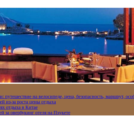
и: путешествие на велосипеде, цена, безопасность, маршрут, ос
ей из-за роста цены отдыха
ях отдыха в Китае
ей за овербукинг отеля на Пхукете