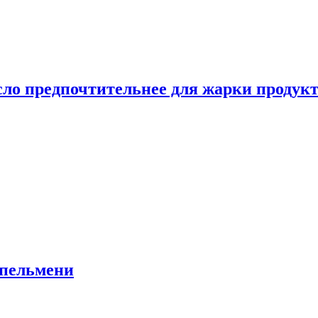
сло предпочтительнее для жарки продук
 пельмени