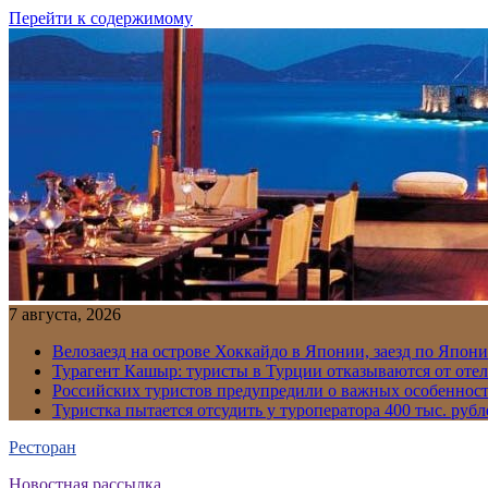
Перейти к содержимому
7 августа, 2026
Велозаезд на острове Хоккайдо в Японии, заезд по Япони
Турагент Кашыр: туристы в Турции отказываются от отел
Российских туристов предупредили о важных особенност
Туристка пытается отсудить у туроператора 400 тыс. рубл
Ресторан
Новостная рассылка