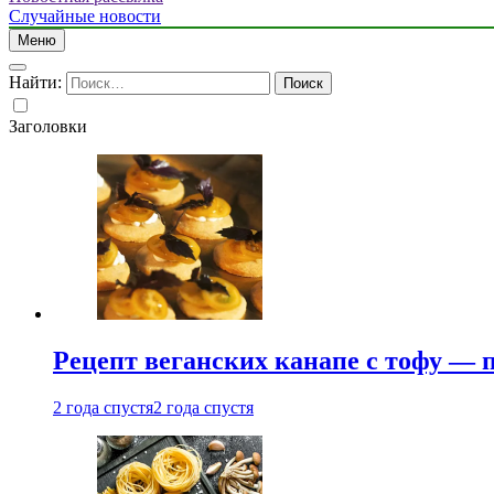
Случайные новости
Меню
Найти:
Заголовки
Рецепт веганских канапе с тофу — 
2 года спустя
2 года спустя