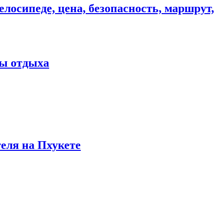
елосипеде, цена, безопасность, маршрут,
ны отдыха
теля на Пхукете