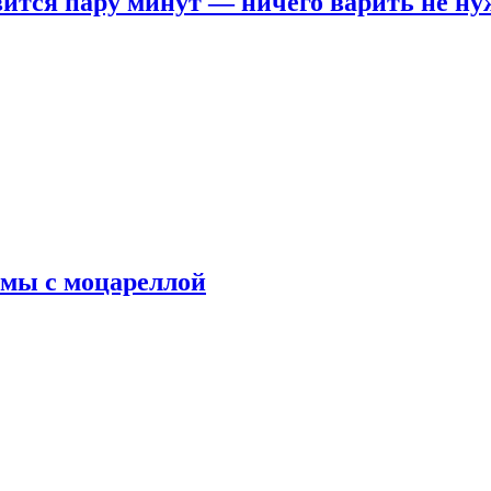
овится пару минут — ничего варить не н
рмы с моцареллой