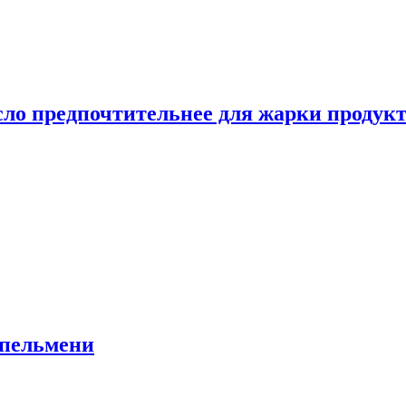
сло предпочтительнее для жарки продук
 пельмени