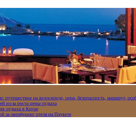
и: путешествие на велосипеде, цена, безопасность, маршрут, ос
ей из-за роста цены отдыха
ях отдыха в Китае
ей за овербукинг отеля на Пхукете