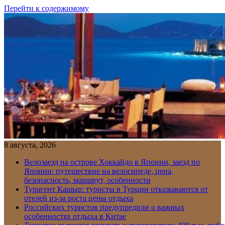
Перейти к содержимому
8 августа, 2026
Велозаезд на острове Хоккайдо в Японии, заезд по
Японии: путешествие на велосипеде, цена,
безопасность, маршрут, особенности
Турагент Кашыр: туристы в Турции отказываются от
отелей из-за роста цены отдыха
Российских туристов предупредили о важных
особенностях отдыха в Китае