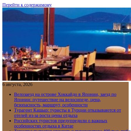
Перейти к содержимому
6 августа, 2026
Велозаезд на острове Хоккайдо в Японии, заезд по
Японии: путешествие на велосипеде, цена,
безопасность, маршрут, особенности
Турагент Кашыр: туристы в Турции отказываются от
отелей из-за роста цены отдыха
Российских туристов предупредили о важных
особенностях отдыха в Китае