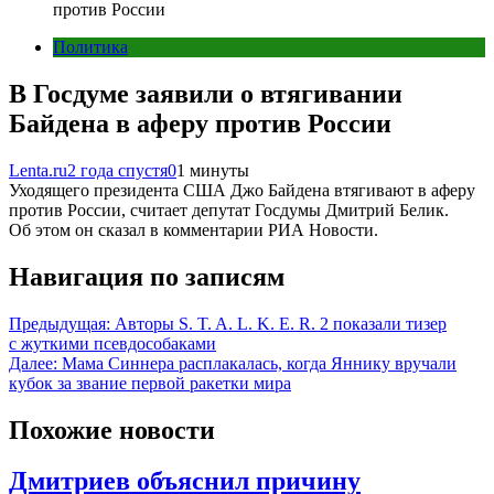
против России
Политика
В Госдуме заявили о втягивании
Байдена в аферу против России
Lenta.ru
2 года спустя
0
1 минуты
Уходящего президента США Джо Байдена втягивают в аферу
против России, считает депутат Госдумы Дмитрий Белик.
Об этом он сказал в комментарии РИА Новости.
Навигация по записям
Предыдущая:
Авторы S. T. A. L. K. E. R. 2 показали тизер
с жуткими псевдособаками
Далее:
Мама Синнера расплакалась, когда Яннику вручали
кубок за звание первой ракетки мира
Похожие новости
Дмитриев объяснил причину