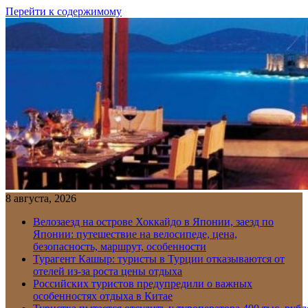
Перейти к содержимому
8 августа, 2026
Велозаезд на острове Хоккайдо в Японии, заезд по
Японии: путешествие на велосипеде, цена,
безопасность, маршрут, особенности
Турагент Кашыр: туристы в Турции отказываются от
отелей из-за роста цены отдыха
Российских туристов предупредили о важных
особенностях отдыха в Китае