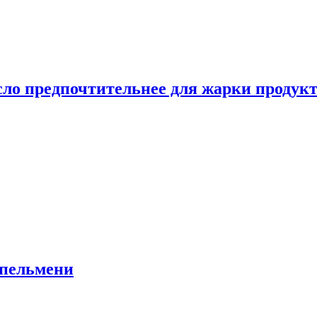
сло предпочтительнее для жарки продук
 пельмени