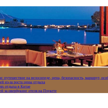
и: путешествие на велосипеде, цена, безопасность, маршрут, ос
ей из-за роста цены отдыха
ях отдыха в Китае
ей за овербукинг отеля на Пхукете