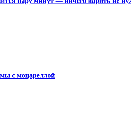
овится пару минут — ничего варить не н
рмы с моцареллой