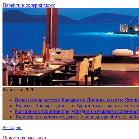
Перейти к содержимому
8 августа, 2026
Велозаезд на острове Хоккайдо в Японии, заезд по Япони
Турагент Кашыр: туристы в Турции отказываются от отел
Российских туристов предупредили о важных особенност
Туристка пытается отсудить у туроператора 400 тыс. рубл
Ресторан
Новостная рассылка