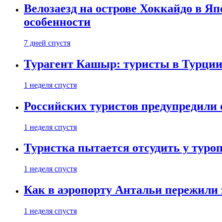
Велозаезд на острове Хоккайдо в Яп
особенности
7 дней спустя
Турагент Кашыр: туристы в Турции 
1 неделя спустя
Российских туристов предупредили 
1 неделя спустя
Туристка пытается отсудить у туроп
1 неделя спустя
Как в аэропорту Антальи пережили
1 неделя спустя