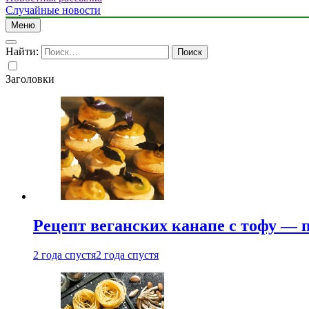
Случайные новости
Меню
Найти:
Заголовки
Рецепт веганских канапе с тофу — 
2 года спустя
2 года спустя