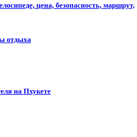
елосипеде, цена, безопасность, маршрут,
ны отдыха
теля на Пхукете