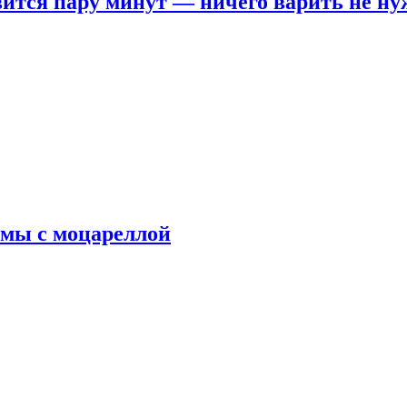
овится пару минут — ничего варить не н
рмы с моцареллой