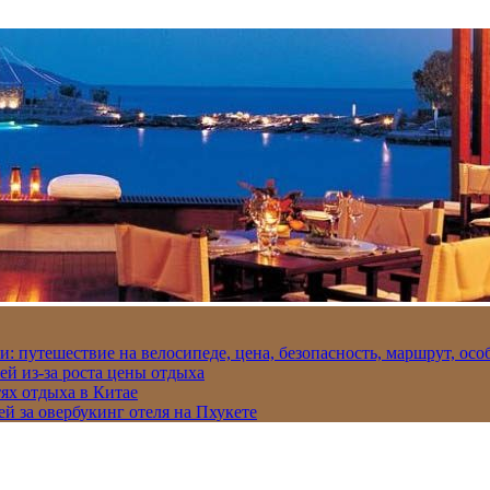
и: путешествие на велосипеде, цена, безопасность, маршрут, ос
ей из-за роста цены отдыха
ях отдыха в Китае
ей за овербукинг отеля на Пхукете