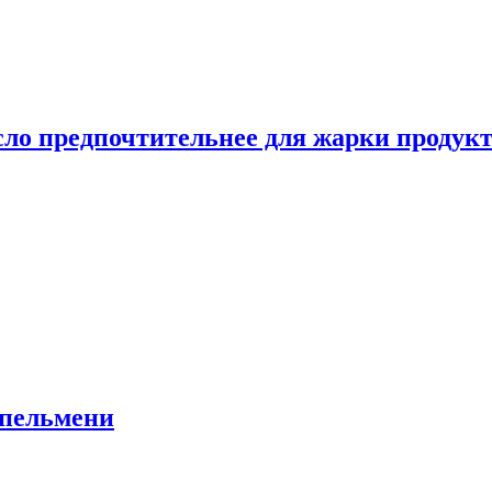
сло предпочтительнее для жарки продук
 пельмени