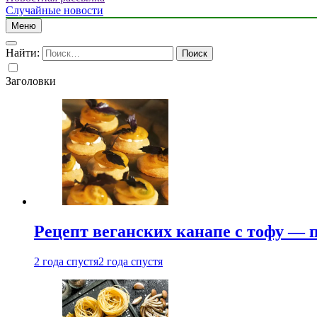
Случайные новости
Меню
Найти:
Заголовки
Рецепт веганских канапе с тофу — 
2 года спустя
2 года спустя