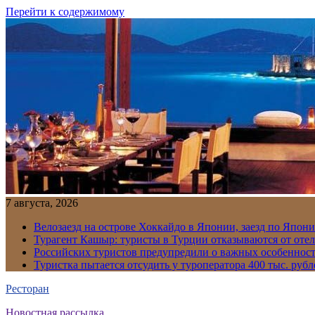
Перейти к содержимому
7 августа, 2026
Велозаезд на острове Хоккайдо в Японии, заезд по Япони
Турагент Кашыр: туристы в Турции отказываются от отел
Российских туристов предупредили о важных особенност
Туристка пытается отсудить у туроператора 400 тыс. рубл
Ресторан
Новостная рассылка