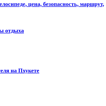
елосипеде, цена, безопасность, маршрут,
ны отдыха
теля на Пхукете