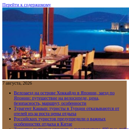
Перейти к содержимому
7 августа, 2026
Велозаезд на острове Хоккайдо в Японии, заезд по
Японии: путешествие на велосипеде, цена,
безопасность, маршрут, особенности
Турагент Кашыр: туристы в Турции отказываются от
отелей из-за роста цены отдыха
Российских туристов предупредили о важных
особенностях отдыха в Китае