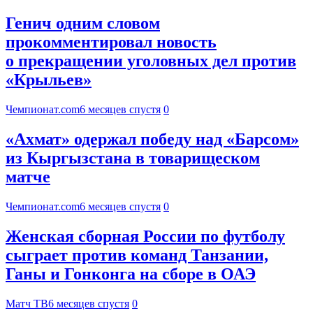
Генич одним словом
прокомментировал новость
о прекращении уголовных дел против
«Крыльев»
Чемпионат.com
6 месяцев спустя
0
«Ахмат» одержал победу над «Барсом»
из Кыргызстана в товарищеском
матче
Чемпионат.com
6 месяцев спустя
0
Женская сборная России по футболу
сыграет против команд Танзании,
Ганы и Гонконга на сборе в ОАЭ
Матч ТВ
6 месяцев спустя
0