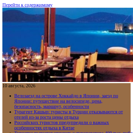
Перейти к содержимому
10 августа, 2026
Велозаезд на острове Хоккайдо в Японии, заезд по
Японии: путешествие на велосипеде, цена,
безопасность, маршрут, особенности
Турагент Кашыр: туристы в Турции отказываются от
отелей из-за роста цены отдыха
Российских туристов предупредили о важных
особенностях отдыха в Китае