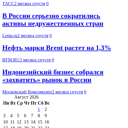
ТАСС
2 месяца спустя
0
В России серьезно сократились
активы недружественных стран
Lenta.ru
2 месяца спустя
0
Нефть марки Brent растет на 1,3%
BFM.RU
2 месяца спустя
0
Индонезийский бизнес собрался
«захватить» рынок в России
Московский Комсомолец
2 месяца спустя
0
Август 2026
Пн
Вт
Ср
Чт
Пт
Сб
Вс
1
2
3
4
5
6
7
8
9
10
11
12
13
14
15
16