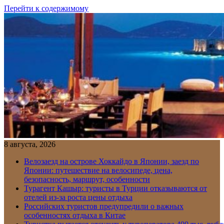
Перейти к содержимому
8 августа, 2026
Велозаезд на острове Хоккайдо в Японии, заезд по
Японии: путешествие на велосипеде, цена,
безопасность, маршрут, особенности
Турагент Кашыр: туристы в Турции отказываются от
отелей из-за роста цены отдыха
Российских туристов предупредили о важных
особенностях отдыха в Китае