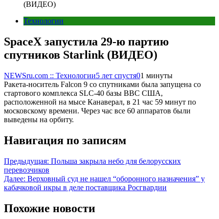
(ВИДЕО)
Технологии
SpaceX запустила 29-ю партию
спутников Starlink (ВИДЕО)
NEWSru.com :: Технологии
5 лет спустя
0
1 минуты
Ракета-носитель Falcon 9 со спутниками была запущена со
стартового комплекса SLC-40 базы ВВС США,
расположенной на мысе Канаверал, в 21 час 59 минут по
московскому времени. Через час все 60 аппаратов были
выведены на орбиту.
Навигация по записям
Предыдущая:
Польша закрыла небо для белорусских
перевозчиков
Далее:
Верховный суд не нашел “оборонного назначения” у
кабачковой икры в деле поставщика Росгвардии
Похожие новости