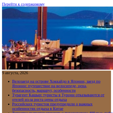
Перейти к содержимому
9 августа, 2026
Велозаезд на острове Хоккайдо в Японии, заезд по
Японии: путешествие на велосипеде, цена,
безопасность, маршрут, особенности
Турагент Кашыр: туристы в Турции отказываются от
отелей из-за роста цены отдыха
Российских туристов предупредили о важных
особенностях отдыха в Китае