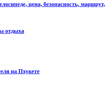
елосипеде, цена, безопасность, маршрут,
ны отдыха
теля на Пхукете