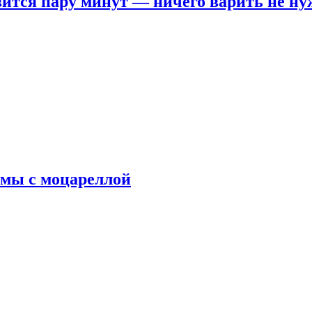
овится пару минут — ничего варить не н
рмы с моцареллой