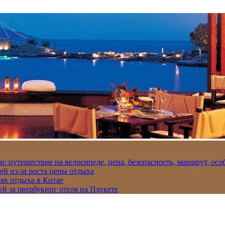
и: путешествие на велосипеде, цена, безопасность, маршрут, ос
ей из-за роста цены отдыха
ях отдыха в Китае
ей за овербукинг отеля на Пхукете