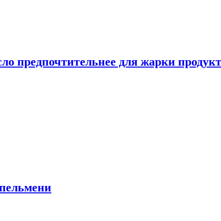
сло предпочтительнее для жарки продук
 пельмени