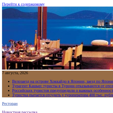
Перейти к содержимому
7 августа, 2026
Велозаезд на острове Хоккайдо в Японии, заезд по Япони
Турагент Кашыр: туристы в Турции отказываются от отел
Российских туристов предупредили о важных особенност
Туристка пытается отсудить у туроператора 400 тыс. рубл
Ресторан
Новостная рассылка