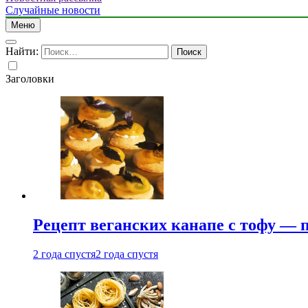
Случайные новости
Меню
Найти:
Заголовки
Рецепт веганских канапе с тофу — 
2 года спустя
2 года спустя