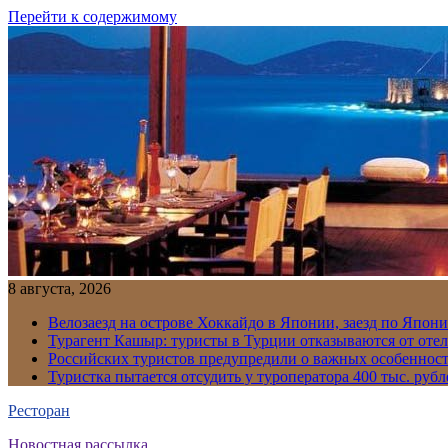
Перейти к содержимому
8 августа, 2026
Велозаезд на острове Хоккайдо в Японии, заезд по Япони
Турагент Кашыр: туристы в Турции отказываются от отел
Российских туристов предупредили о важных особенност
Туристка пытается отсудить у туроператора 400 тыс. рубл
Ресторан
Новостная рассылка