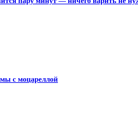
овится пару минут — ничего варить не н
рмы с моцареллой