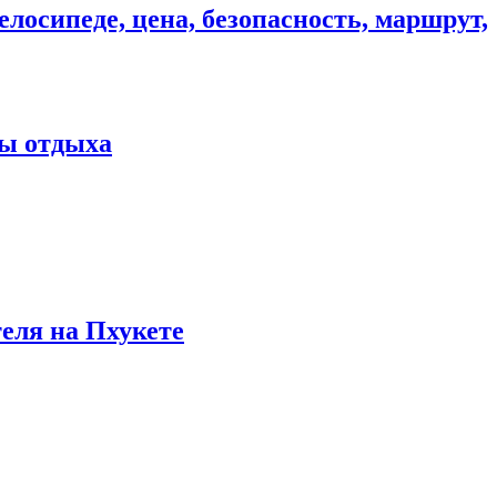
елосипеде, цена, безопасность, маршрут,
ны отдыха
теля на Пхукете