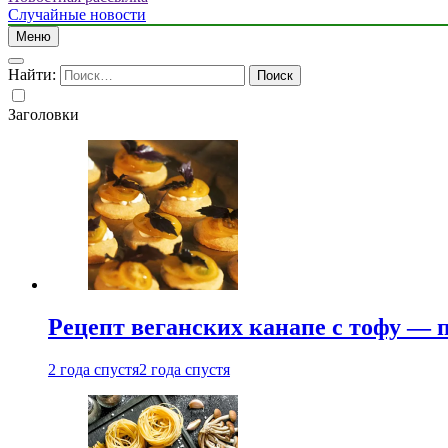
Случайные новости
Меню
Найти:
Заголовки
Рецепт веганских канапе с тофу — 
2 года спустя
2 года спустя