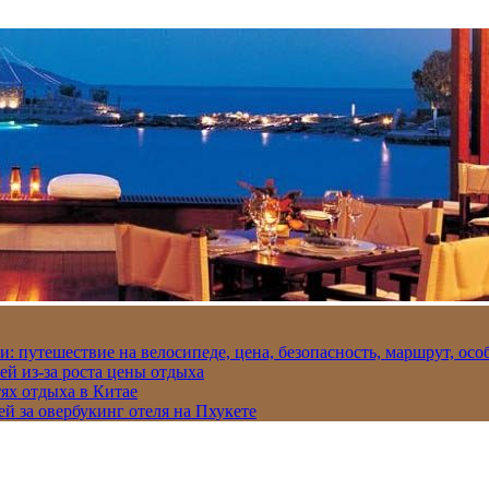
и: путешествие на велосипеде, цена, безопасность, маршрут, ос
ей из-за роста цены отдыха
ях отдыха в Китае
ей за овербукинг отеля на Пхукете