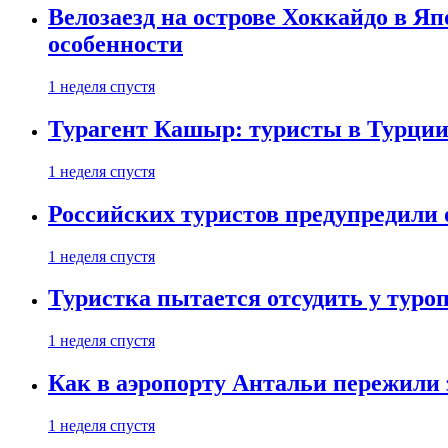
Велозаезд на острове Хоккайдо в Яп
особенности
1 неделя спустя
Турагент Кашыр: туристы в Турции 
1 неделя спустя
Российских туристов предупредили 
1 неделя спустя
Туристка пытается отсудить у туроп
1 неделя спустя
Как в аэропорту Антальи пережили
1 неделя спустя